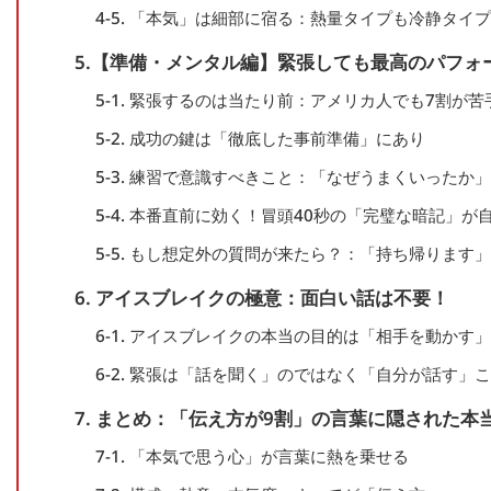
4-5. 「本気」は細部に宿る：熱量タイプも冷静タイ
5.【準備・メンタル編】緊張しても最高のパフォ
5-1. 緊張するのは当たり前：アメリカ人でも7割が
5-2. 成功の鍵は「徹底した事前準備」にあり
5-3. 練習で意識すべきこと：「なぜうまくいった
5-4. 本番直前に効く！冒頭40秒の「完璧な暗記」
5-5. もし想定外の質問が来たら？：「持ち帰ります
6. アイスブレイクの極意：面白い話は不要！
6-1. アイスブレイクの本当の目的は「相手を動かす
6-2. 緊張は「話を聞く」のではなく「自分が話す」
7. まとめ：「伝え方が9割」の言葉に隠された本
7-1. 「本気で思う心」が言葉に熱を乗せる