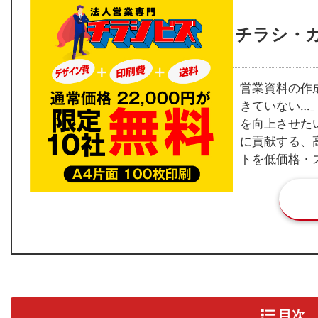
チラシ・
営業資料の作
きていない…
を向上させた
に貢献する、
トを低価格・
目次