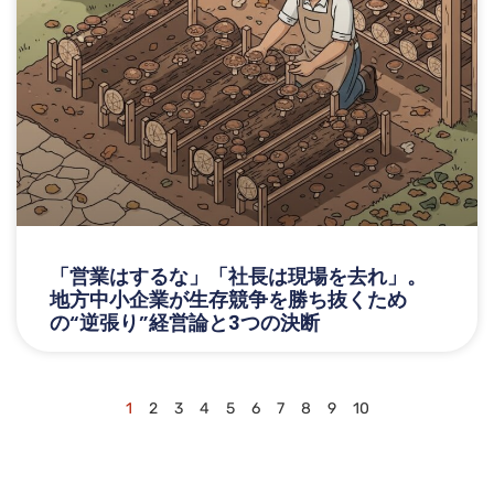
「営業はするな」「社長は現場を去れ」。
地方中小企業が生存競争を勝ち抜くため
の“逆張り”経営論と3つの決断
1
2
3
4
5
6
7
8
9
10