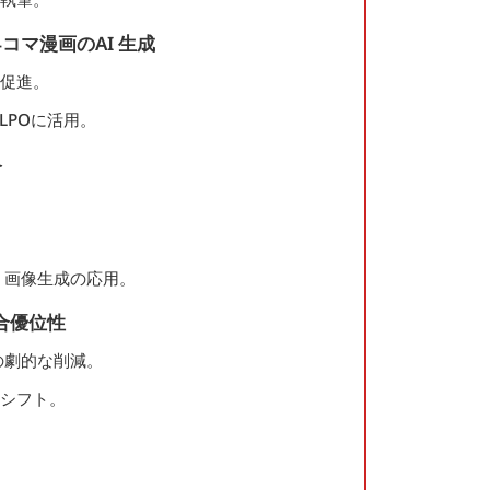
コマ漫画のAI 生成
を促進。
/LPOに活用。
略
I 画像生成の応用。
合優位性
トの劇的な削減。
のシフト。