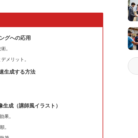
ティングへの応用
技術。
トとデメリット。
高速生成する方法
画像生成（講師風イラスト）
す効果。
手順。
字執筆。