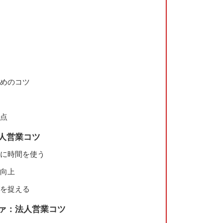
ためのコツ
視点
法人営業コツ
とに時間を使う
を向上
ズを捉える
ファ：法人営業コツ