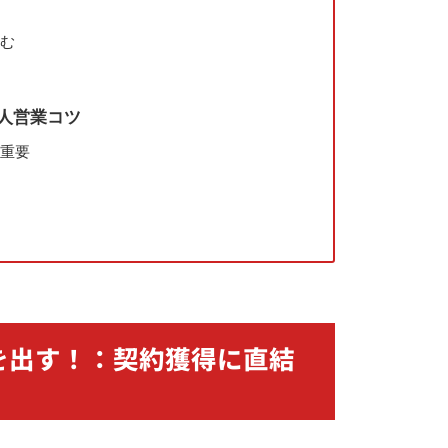
掴む
法人営業コツ
が重要
を出す！：契約獲得に直結