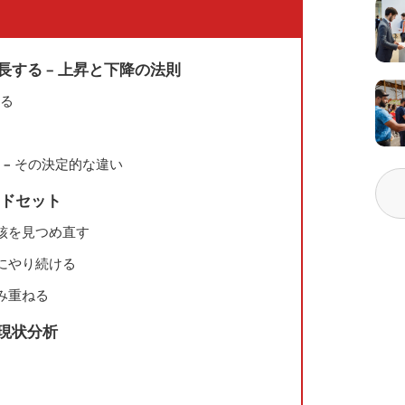
長する – 上昇と下降の法則
する
 – その決定的な違い
ンドセット
の核を見つめ直す
直にやり続ける
積み重ねる
に現状分析