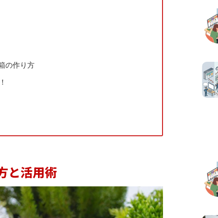
ミ箱の作り方
！
方と活用術